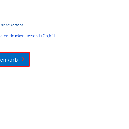
: siehe Vorschau
ialen drucken lassen
[+€5,50]
renkorb