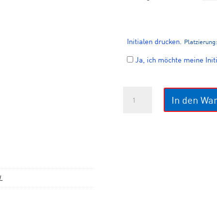
Initialen drucken.
Platzierung
Ja, ich möchte meine Init
CLUB
In den Wa
Shorts
Women
Menge
L