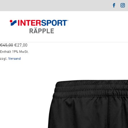
Ursprünglicher
Aktueller
€
45,00
€
27,00
Preis
Preis
Enthält 19% MwSt.
war:
ist:
zzgl.
Versand
€45,00
€27,00.