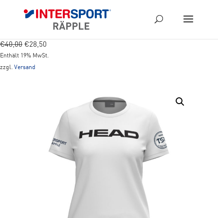
Ursprünglicher
Aktueller
€
40,00
€
28,50
Preis
Preis
Enthält 19% MwSt.
war:
ist:
zzgl.
Versand
€40,00
€28,50.