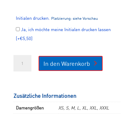
Initialen drucken.
Platzierung: siehe Vorschau
Ja, ich möchte meine Initialen drucken lassen
[+€5,50]
CLUB
In den Warenkorb
Original
T-
Shirt
Women
Menge
Zusätzliche Informationen
Damengrößen
XS, S, M, L, XL, XXL, XXXL