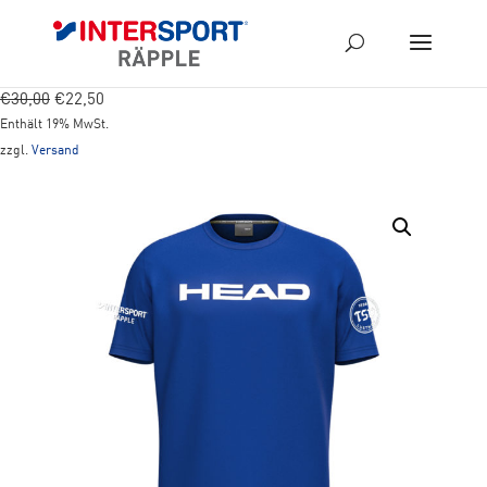
Ursprünglicher
Aktueller
€
30,00
€
22,50
Preis
Preis
Enthält 19% MwSt.
war:
ist:
zzgl.
Versand
€30,00
€22,50.