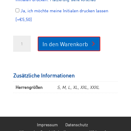
Ja, ich möchte meine Initialen drucken lassen
[+€5,50]
CLUB
In den Warenkorb
Original
T-
Shirt
Men
Menge
Zusätzliche Informationen
Herrengrößen
S, M, L, XL, XXL, XXXL
Impressum
Datenschutz