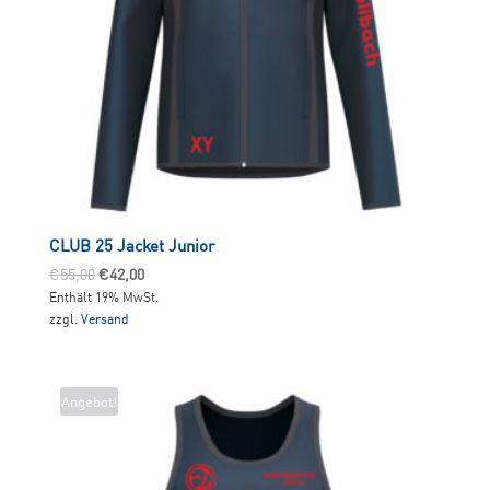
CLUB 25 Jacket Junior
Ursprünglicher
Aktueller
€
55,00
€
42,00
Enthält 19% MwSt.
Preis
Preis
zzgl.
Versand
war:
ist:
€55,00
€42,00.
Angebot!