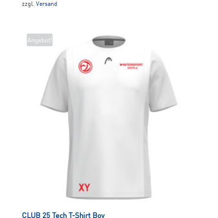
zzgl.
Versand
war:
ist:
€35,00
€25,50.
Angebot!
CLUB 25 Tech T-Shirt Boy