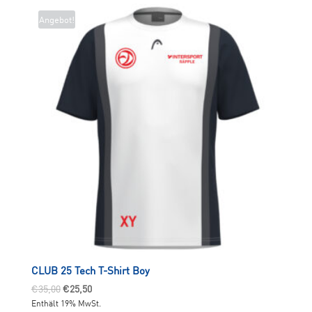
Angebot!
CLUB 25 Tech T-Shirt Boy
Ursprünglicher
Aktueller
€
35,00
€
25,50
Enthält 19% MwSt.
Preis
Preis