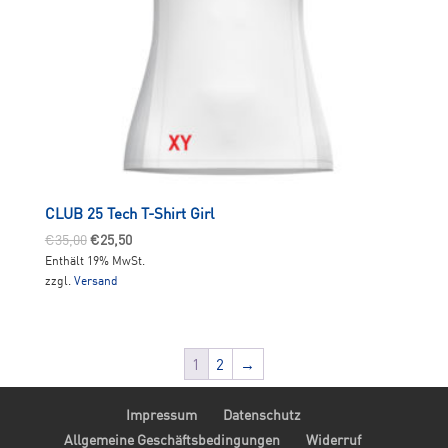
CLUB 25 Tech T-Shirt Girl
Ursprünglicher
Aktueller
€
35,00
€
25,50
Enthält 19% MwSt.
Preis
Preis
zzgl.
Versand
war:
ist:
€35,00
€25,50.
1
2
→
Impressum
Datenschutz
Allgemeine Geschäftsbedingungen
Widerruf