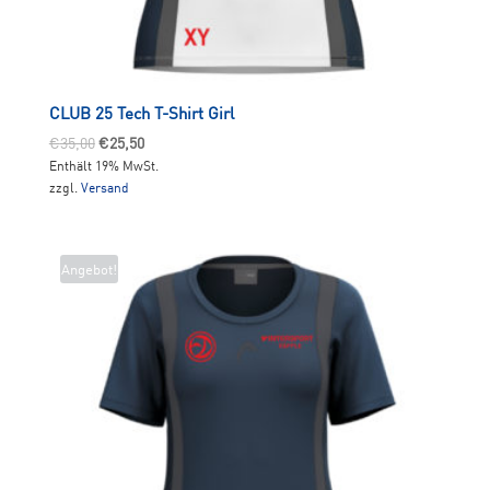
CLUB 25 Tech T-Shirt Girl
Ursprünglicher
Aktueller
€
35,00
€
25,50
Enthält 19% MwSt.
Preis
Preis
zzgl.
Versand
war:
ist:
€35,00
€25,50.
Angebot!