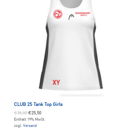
CLUB 25 Tank Top Girls
Ursprünglicher
Aktueller
€
35,00
€
25,50
Enthält 19% MwSt.
Preis
Preis
zzgl.
Versand
war:
ist:
€35,00
€25,50.