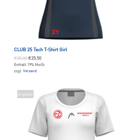
CLUB 25 Tech T-Shirt Girl
Ursprünglicher
Aktueller
€
35,00
€
25,50
Enthält 19% MwSt.
Preis
Preis
zzgl.
Versand
war:
ist:
€35,00
€25,50.
Angebot!