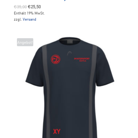
Ursprünglicher
Aktueller
€
35,00
€
25,50
Enthält 19% MwSt.
Preis
Preis
zzgl.
Versand
war:
ist:
€35,00
€25,50.
Angebot!