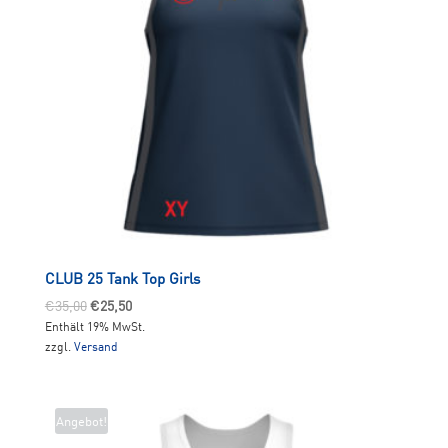
CLUB 25 Tank Top Girls
Ursprünglicher
Aktueller
€
35,00
€
25,50
Enthält 19% MwSt.
Preis
Preis
zzgl.
Versand
war:
ist:
€35,00
€25,50.
Angebot!