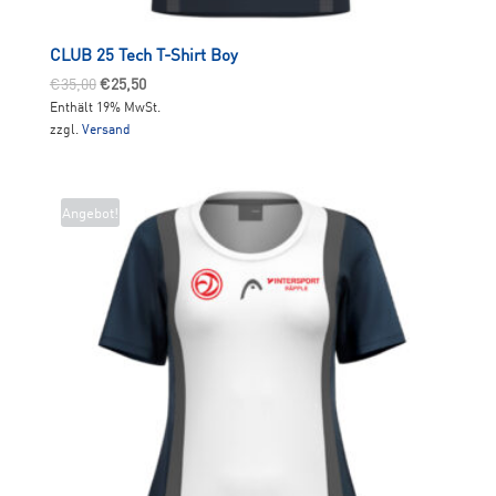
CLUB 25 Tech T-Shirt Boy
Ursprünglicher
Aktueller
€
35,00
€
25,50
Enthält 19% MwSt.
Preis
Preis
zzgl.
Versand
war:
ist:
€35,00
€25,50.
Angebot!